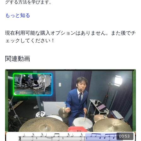
グする方法を学びます。
この方法では、フレーズが1小節目から2小節目にかけて反転する
もっと知る
形を作り出し、リズムの練習において数えながら進めることの重
要性を強調しています。この練習を通じて、体が7拍子のリズムを
現在利用可能な購入オプションはありません。また後でチ
自然に覚えるまで繰り返し、リズム感を身につけることが目標で
す。
ェックしてください！
関連動画
00:53