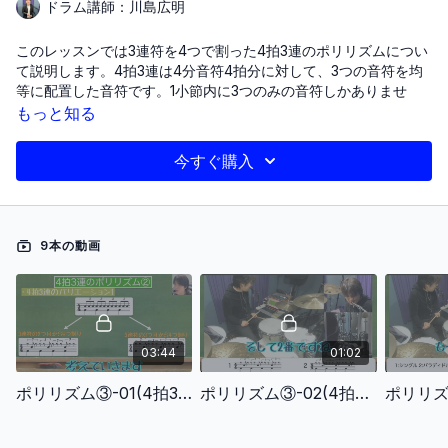
ドラム講師：川島広明
このレッスンでは3連符を4つで割った4拍3連のポリリズムについ
て説明します。4拍3連は4分音符4拍分に対して、3つの音符を均
等に配置した音符です。1小節内に3つのみの音符しかありませ
ん。言い換えると3分音符ですね。ここでは
基本的な4拍3連の構
もっと知る
造を説明し、その後、演奏への応用方法を詳しく解説していま
す。具体的な演奏の練習方法についても説明があり、異なる手順
今すぐ購入
やバリエーションに取り組むことでポリリズムの習熟度を高める
アドバイスを提供します。最後に、バスドラムへの応用やオリジ
ナルの手順作成について触れ、ポリリズムの特徴と注意点につい
て言及しています。
9本の動画
〜レッスン項目〜
ポリリズム③-01(4拍3連のポリリズムについて)
ポリリズム③-02(4拍3連のポリリズムのバリエーション)
03:44
01:02
ポリリズム③-03(4拍3連のアクセント)
ポリリズム③-01(4拍3連のポリリズムについて)
ポリリズム③-02(4拍3連のポリリズムのバリエーション)
ポリリズム③-04(4拍3連のアクセントの応用)