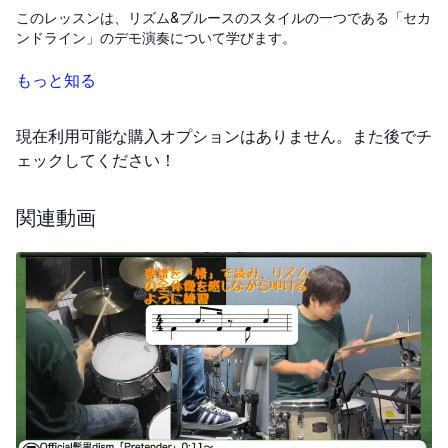
このレッスンは、リズム&ブルースのスタイルの一つである「セカ
ンドライン」のデモ演奏について学びます。
セカンドラインは、ニューオーリンズ発祥の音楽スタイルで、マ
もっと知る
ーチングバンドのようなスネアを多様した独特のリズムとビート
が特徴です。
現在利用可能な購入オプションはありません。また後でチ
それでは実際の演奏を見ながら、自分のプレイに取り入れる方法
ェックしてください！
を学ぶことができます。この動画を通じて、セカンドラインのリ
ズムを理解し、練習に役立ててください。
関連動画