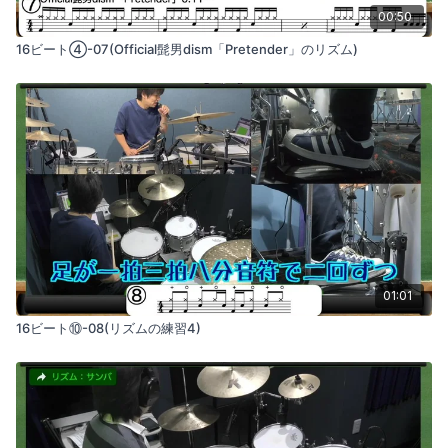
00:50
16ビート④-07(Official髭男dism「Pretender」のリズム)
01:01
16ビート⑩-08(リズムの練習4)