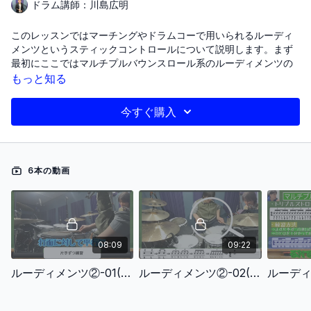
ドラム講師：川島広明
このレッスンではマーチングやドラムコーで用いられるルーディ
メンツというスティックコントロールについて説明します。まず
最初にここではマルチプルバウンスロール系のルーディメンツの
練習をしていきます。マルチプルバウンスロールはスネアドラム
もっと知る
のテクニックで、音を続けるためにスティックを押し付け、トリ
プルストロークと組み合わせて練習する必要があります。また、
今すぐ購入
プレスロールは音のリバウンド数を増やすためにスティックを力
を抜いて音を出し、アクセントを適切に扱う重要性が強調されて
います。トリプルストロークは右手と左手の3連打を交互に叩くテ
クニックで、リズムと音量の制御が鍵です。最終的に、これらの
6本の動画
テクニックの習得により、音量やリズムの一定性が向上し、演奏
が向上することが述べられています。練習に際しては、動画や講
師の指導を参考にし、正確なリズムと音量の制御に注力すること
が勧められています。
〜レッスン項目〜
08:09
09:22
ルーディメンツ②-01(バズロールの片手のみの練習)
ルーディメンツ②-01(バズロールの片手のみの練習)
ルーディメンツ②-02(バズロールのチェンジアップ)
ルーディメンツ②-02(バズロールのチェンジアップ)