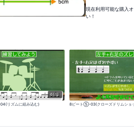
現在利用可能な購入オ
い！
01:12
04(リズムに組み込む)
8ビート⑤-03(クローズドリムショ