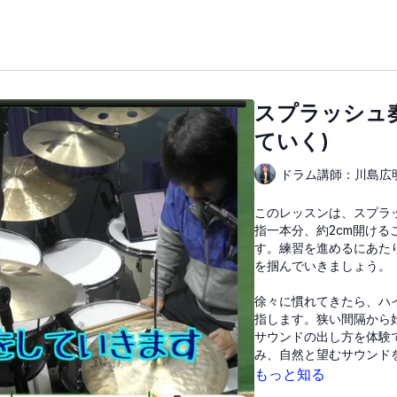
スプラッシュ
ていく)
ドラム講師：川島広
このレッスンは、スプラ
指一本分、約2cm開け
す。練習を進めるにあた
を掴んでいきましょう。
徐々に慣れてきたら、ハ
指します。狭い間隔から
サウンドの出し方を体験
み、自然と望むサウンド
もっと知る