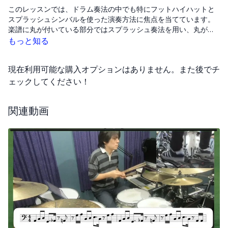
このレッスンでは、ドラム奏法の中でも特にフットハイハットと
スプラッシュシンバルを使った演奏方法に焦点を当てています。
楽譜に丸が付いている部分ではスプラッシュ奏法を用い、丸がな
い部分ではフットハイハットを叩くようにしてください。この方
もっと知る
法を使うことで、曲にさまざまな表情を加えることができます。
実際の音の例を聞きながら、いつスプラッシュ奏法を使い、いつ
現在利用可能な購入オプションはありません。また後でチ
フットハイハットを使うかの区別をしっかりと覚えていきましょ
う。
ェックしてください！
関連動画