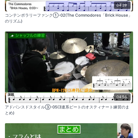
04:28
コンテンポラリーファンク①-02(The Commodores「Brick House」
のリズム)
04:56
アドバンスドスタイル③-05(3連系ビートのオスティナート練習のま
とめ)