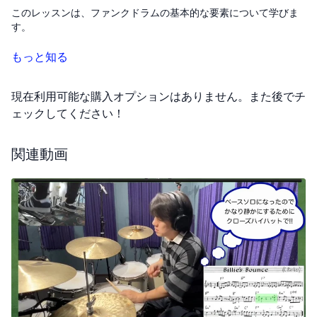
このレッスンは、ファンクドラムの基本的な要素について学びま
す。
まず、ファンクドラムでは、4分音符のパルスを感じることが大切
もっと知る
です。さらに、細かい8分音符や3連符、16分音符などのリズムを
使って、強力なリズム感を作り出します。特に、バスドラムとス
現在利用可能な購入オプションはありません。また後でチ
ネアドラムを使った基本的なビートの上に、ゴーストノートとい
う軽いタッピングやスラップを加えることで、曲にグルーブ感と
ェックしてください！
複雑さをもたらします。
関連動画
グルーブとは、主にベースとドラムが一緒になって生まれるリズ
ムのことを言います。このグルーブを強調するためには、16分音
符のシンコペーションを取り入れ、聞いている人が体を動かした
くなるようなリズムを目指します。
また、バンドが一体となる瞬間を「ロックイン」と呼びます。バ
ンド全体でリズムを合わせることで、よりパワフルなグルーブが
生まれるのです。音量のバランスも重要で、バスドラム、スネ
ア、ハイハットのそれぞれで適切な音量を心がけてください。そ
れでは、これらの要素をしっかりと理解し、練習してみましょ
う。