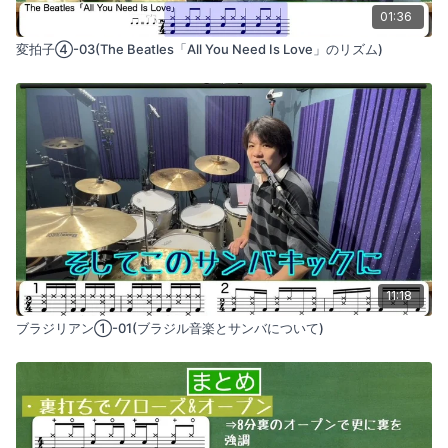
01:36
変拍子④-03(The Beatles「All You Need Is Love」のリズム)
11:18
ブラジリアン①-01(ブラジル音楽とサンバについて)