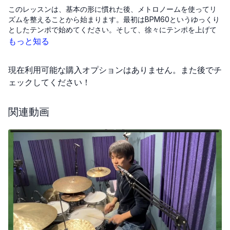
このレッスンは、基本の形に慣れた後、メトロノームを使ってリ
ズムを整えることから始まります。最初はBPM60というゆっくり
としたテンポで始めてください。そして、徐々にテンポを上げて
いくことが大切です。上げ方は、一度にBPM3から5ほどを目安に
もっと知る
して、少しずつ行ってください。
現在利用可能な購入オプションはありません。また後でチ
練習を重ねるにつれて、テンポをBPM3ずつ上げ、新しいテンポで
慣れるまで練習を続けてください。速くなると、アップストロー
ェックしてください！
クの際にリラックスするのが難しくなり、力を入れすぎてしまう
ことがあります。そのため、アップストロークで力が入っている
関連動画
ことを自覚できたら、そこでテンポを上げるのを止め、リラック
スできるまでそのテンポで練習を積むことが重要です。
例えば、BPM90までテンポを上げたとしても、力が入りすぎてし
まっている場合は、アップストロークで脱力することを意識しな
がら、練習を続けてください。このようにして、アップストロー
クで脱力できるようになるまで、焦らずじっくりと取り組んでい
きましょう。